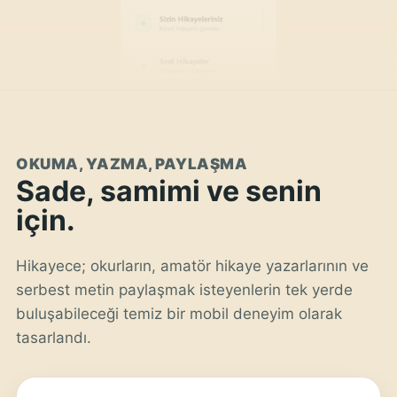
OKUMA, YAZMA, PAYLAŞMA
Sade, samimi ve senin
için.
Hikayece; okurların, amatör hikaye yazarlarının ve
serbest metin paylaşmak isteyenlerin tek yerde
buluşabileceği temiz bir mobil deneyim olarak
tasarlandı.