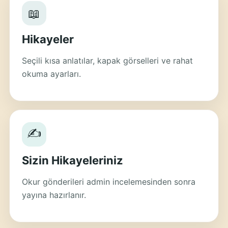
📖
Hikayeler
Seçili kısa anlatılar, kapak görselleri ve rahat
okuma ayarları.
✍
Sizin Hikayeleriniz
Okur gönderileri admin incelemesinden sonra
yayına hazırlanır.