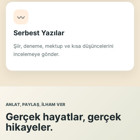
〰
Serbest Yazılar
Şiir, deneme, mektup ve kısa düşüncelerini
incelemeye gönder.
ANLAT, PAYLAŞ, ILHAM VER
Gerçek hayatlar, gerçek
hikayeler.